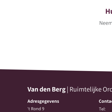
Hu
Neem 
Van den Berg
| Ruimtelijke O
Adresgegevens
Conta
't Rond 9
Tel: